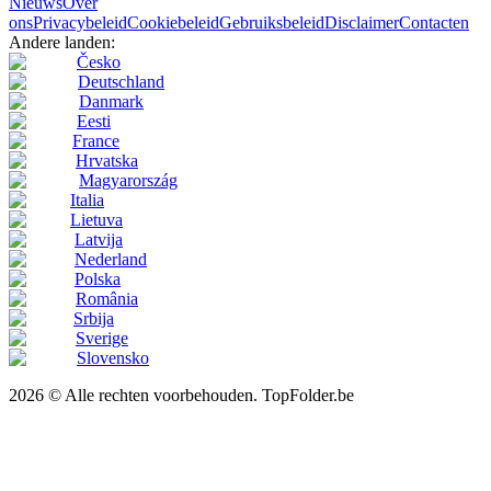
Nieuws
Over
ons
Privacybeleid
Cookiebeleid
Gebruiksbeleid
Disclaimer
Contacten
Andere landen:
Česko
Deutschland
Danmark
Eesti
France
Hrvatska
Magyarország
Italia
Lietuva
Latvija
Nederland
Polska
România
Srbija
Sverige
Slovensko
2026 © Alle rechten voorbehouden. TopFolder.be