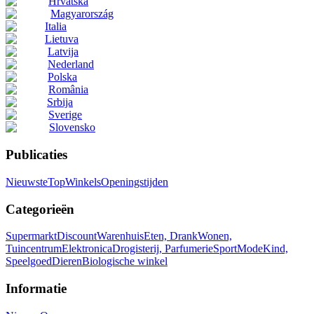
Hrvatska
Magyarország
Italia
Lietuva
Latvija
Nederland
Polska
România
Srbija
Sverige
Slovensko
Publicaties
Nieuwste
Top
Winkels
Openingstijden
Categorieën
Supermarkt
Discount
Warenhuis
Eten, Drank
Wonen,
Tuincentrum
Elektronica
Drogisterij, Parfumerie
Sport
Mode
Kind,
Speelgoed
Dieren
Biologische winkel
Informatie