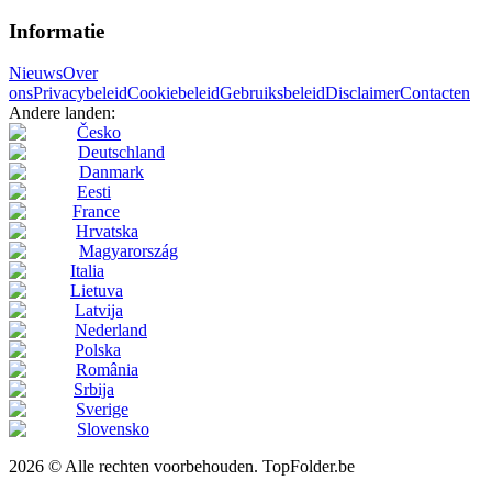
Informatie
Nieuws
Over
ons
Privacybeleid
Cookiebeleid
Gebruiksbeleid
Disclaimer
Contacten
Andere landen:
Česko
Deutschland
Danmark
Eesti
France
Hrvatska
Magyarország
Italia
Lietuva
Latvija
Nederland
Polska
România
Srbija
Sverige
Slovensko
2026 © Alle rechten voorbehouden. TopFolder.be