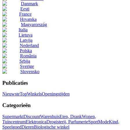
Danmark
Eesti
France
Hrvatska
Magyarország
Italia
Lietuva
Latvija
Nederland
Polska
România
Srbija
Sverige
Slovensko
Publicaties
Nieuwste
Top
Winkels
Openingstijden
Categorieën
Supermarkt
Discount
Warenhuis
Eten, Drank
Wonen,
Tuincentrum
Elektronica
Drogisterij, Parfumerie
Sport
Mode
Kind,
Speelgoed
Dieren
Biologische winkel