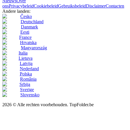
Nieuws
Over
ons
Privacybeleid
Cookiebeleid
Gebruiksbeleid
Disclaimer
Contacten
Andere landen:
Česko
Deutschland
Danmark
Eesti
France
Hrvatska
Magyarország
Italia
Lietuva
Latvija
Nederland
Polska
România
Srbija
Sverige
Slovensko
2026 © Alle rechten voorbehouden. TopFolder.be