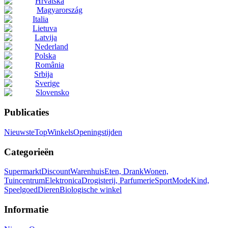
Hrvatska
Magyarország
Italia
Lietuva
Latvija
Nederland
Polska
România
Srbija
Sverige
Slovensko
Publicaties
Nieuwste
Top
Winkels
Openingstijden
Categorieën
Supermarkt
Discount
Warenhuis
Eten, Drank
Wonen,
Tuincentrum
Elektronica
Drogisterij, Parfumerie
Sport
Mode
Kind,
Speelgoed
Dieren
Biologische winkel
Informatie