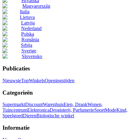
Hrvatska
Magyarország
Italia
Lietuva
Latvija
Nederland
Polska
România
Srbija
Sverige
Slovensko
Publicaties
Nieuwste
Top
Winkels
Openingstijden
Categorieën
Supermarkt
Discount
Warenhuis
Eten, Drank
Wonen,
Tuincentrum
Elektronica
Drogisterij, Parfumerie
Sport
Mode
Kind,
Speelgoed
Dieren
Biologische winkel
Informatie