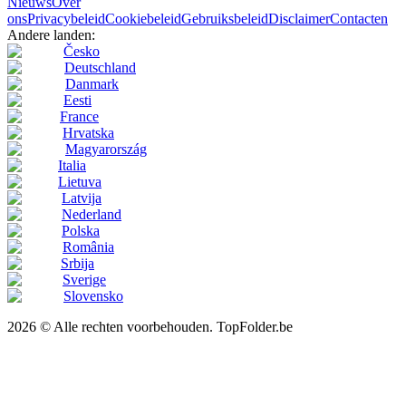
Nieuws
Over
ons
Privacybeleid
Cookiebeleid
Gebruiksbeleid
Disclaimer
Contacten
Andere landen:
Česko
Deutschland
Danmark
Eesti
France
Hrvatska
Magyarország
Italia
Lietuva
Latvija
Nederland
Polska
România
Srbija
Sverige
Slovensko
2026 © Alle rechten voorbehouden. TopFolder.be