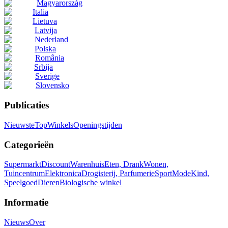
Magyarország
Italia
Lietuva
Latvija
Nederland
Polska
România
Srbija
Sverige
Slovensko
Publicaties
Nieuwste
Top
Winkels
Openingstijden
Categorieën
Supermarkt
Discount
Warenhuis
Eten, Drank
Wonen,
Tuincentrum
Elektronica
Drogisterij, Parfumerie
Sport
Mode
Kind,
Speelgoed
Dieren
Biologische winkel
Informatie
Nieuws
Over