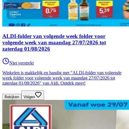
ALDI-folder van volgende week folder voor
volgende week van maandag 27/07/2026 tot
zaterdag 01/08/2026
Niet verstrekt
Winkelen is makkelijk en handig met "ALDI-folder van volgende
week folder voor volgende week van maandag 27/07/2026 tot
zaterdag 01/08/2026" van Aldi. Ontdek meer!
Bekijken
Volgen