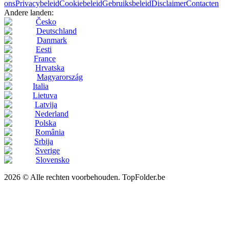
ons
Privacybeleid
Cookiebeleid
Gebruiksbeleid
Disclaimer
Contacten
Andere landen:
Česko
Deutschland
Danmark
Eesti
France
Hrvatska
Magyarország
Italia
Lietuva
Latvija
Nederland
Polska
România
Srbija
Sverige
Slovensko
2026 © Alle rechten voorbehouden. TopFolder.be