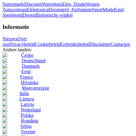
Supermarkt
Discount
Warenhuis
Eten, Drank
Wonen,
Tuincentrum
Elektronica
Drogisterij, Parfumerie
Sport
Mode
Kind,
Speelgoed
Dieren
Biologische winkel
Informatie
Nieuws
Over
ons
Privacybeleid
Cookiebeleid
Gebruiksbeleid
Disclaimer
Contacten
Andere landen:
Česko
Deutschland
Danmark
Eesti
France
Hrvatska
Magyarország
Italia
Lietuva
Latvija
Nederland
Polska
România
Srbija
Sverige