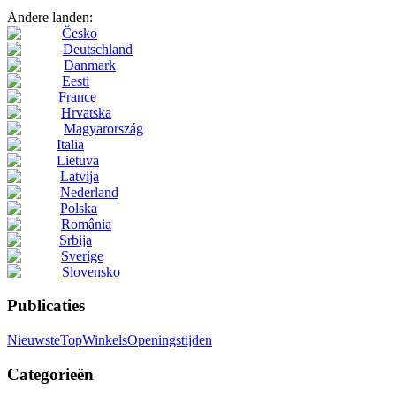
Andere landen:
Česko
Deutschland
Danmark
Eesti
France
Hrvatska
Magyarország
Italia
Lietuva
Latvija
Nederland
Polska
România
Srbija
Sverige
Slovensko
Publicaties
Nieuwste
Top
Winkels
Openingstijden
Categorieën