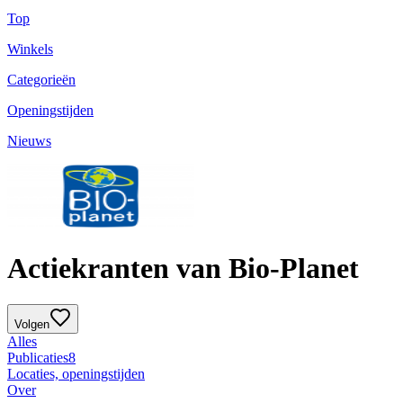
Top
Winkels
Categorieën
Openingstijden
Nieuws
Actiekranten van Bio-Planet
Volgen
Alles
Publicaties
8
Locaties, openingstijden
Over