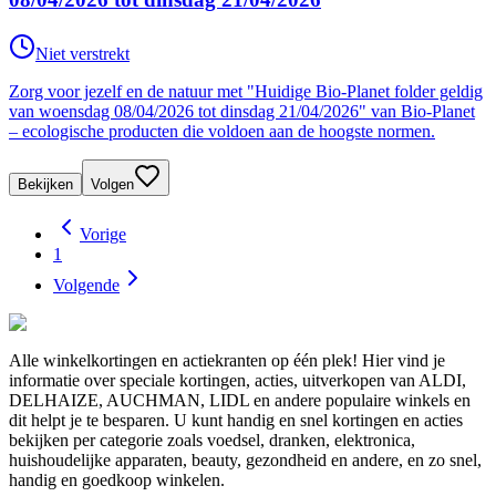
Niet verstrekt
Zorg voor jezelf en de natuur met "Huidige Bio-Planet folder geldig
van woensdag 08/04/2026 tot dinsdag 21/04/2026" van Bio-Planet
– ecologische producten die voldoen aan de hoogste normen.
Bekijken
Volgen
Vorige
1
Volgende
Alle winkelkortingen en actiekranten op één plek! Hier vind je
informatie over speciale kortingen, acties, uitverkopen van ALDI,
DELHAIZE, AUCHMAN, LIDL en andere populaire winkels en
dit helpt je te besparen. U kunt handig en snel kortingen en acties
bekijken per categorie zoals voedsel, dranken, elektronica,
huishoudelijke apparaten, beauty, gezondheid en andere, en zo snel,
handig en goedkoop winkelen.