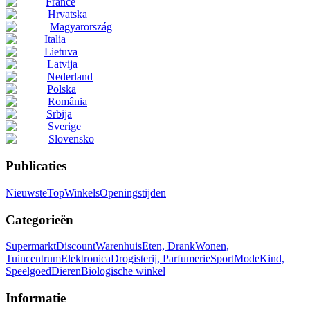
France
Hrvatska
Magyarország
Italia
Lietuva
Latvija
Nederland
Polska
România
Srbija
Sverige
Slovensko
Publicaties
Nieuwste
Top
Winkels
Openingstijden
Categorieën
Supermarkt
Discount
Warenhuis
Eten, Drank
Wonen,
Tuincentrum
Elektronica
Drogisterij, Parfumerie
Sport
Mode
Kind,
Speelgoed
Dieren
Biologische winkel
Informatie