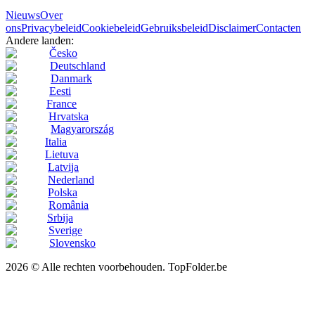
Nieuws
Over
ons
Privacybeleid
Cookiebeleid
Gebruiksbeleid
Disclaimer
Contacten
Andere landen:
Česko
Deutschland
Danmark
Eesti
France
Hrvatska
Magyarország
Italia
Lietuva
Latvija
Nederland
Polska
România
Srbija
Sverige
Slovensko
2026 © Alle rechten voorbehouden. TopFolder.be