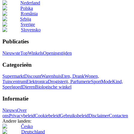
Nederland
Polska
România
Srbija
Sverige
Slovensko
Publicaties
Nieuwste
Top
Winkels
Openingstijden
Categorieën
Supermarkt
Discount
Warenhuis
Eten, Drank
Wonen,
Tuincentrum
Elektronica
Drogisterij, Parfumerie
Sport
Mode
Kind,
Speelgoed
Dieren
Biologische winkel
Informatie
Nieuws
Over
ons
Privacybeleid
Cookiebeleid
Gebruiksbeleid
Disclaimer
Contacten
Andere landen:
Česko
Deutschland