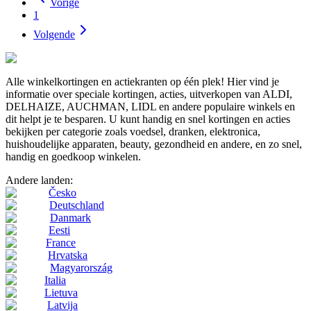
Vorige
1
Volgende
Alle winkelkortingen en actiekranten op één plek! Hier vind je
informatie over speciale kortingen, acties, uitverkopen van ALDI,
DELHAIZE, AUCHMAN, LIDL en andere populaire winkels en
dit helpt je te besparen. U kunt handig en snel kortingen en acties
bekijken per categorie zoals voedsel, dranken, elektronica,
huishoudelijke apparaten, beauty, gezondheid en andere, en zo snel,
handig en goedkoop winkelen.
Andere landen:
Česko
Deutschland
Danmark
Eesti
France
Hrvatska
Magyarország
Italia
Lietuva
Latvija