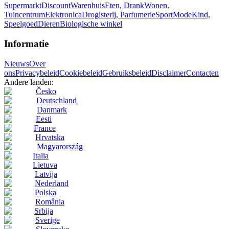
Supermarkt
Discount
Warenhuis
Eten, Drank
Wonen,
Tuincentrum
Elektronica
Drogisterij, Parfumerie
Sport
Mode
Kind,
Speelgoed
Dieren
Biologische winkel
Informatie
Nieuws
Over
ons
Privacybeleid
Cookiebeleid
Gebruiksbeleid
Disclaimer
Contacten
Andere landen:
Česko
Deutschland
Danmark
Eesti
France
Hrvatska
Magyarország
Italia
Lietuva
Latvija
Nederland
Polska
România
Srbija
Sverige