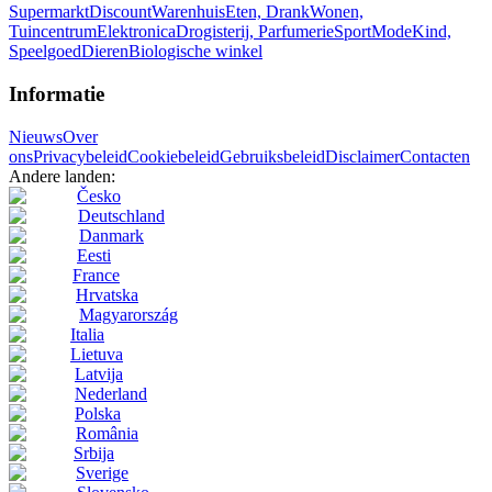
Supermarkt
Discount
Warenhuis
Eten, Drank
Wonen,
Tuincentrum
Elektronica
Drogisterij, Parfumerie
Sport
Mode
Kind,
Speelgoed
Dieren
Biologische winkel
Informatie
Nieuws
Over
ons
Privacybeleid
Cookiebeleid
Gebruiksbeleid
Disclaimer
Contacten
Andere landen:
Česko
Deutschland
Danmark
Eesti
France
Hrvatska
Magyarország
Italia
Lietuva
Latvija
Nederland
Polska
România
Srbija
Sverige