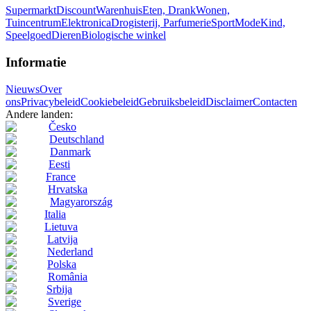
Supermarkt
Discount
Warenhuis
Eten, Drank
Wonen,
Tuincentrum
Elektronica
Drogisterij, Parfumerie
Sport
Mode
Kind,
Speelgoed
Dieren
Biologische winkel
Informatie
Nieuws
Over
ons
Privacybeleid
Cookiebeleid
Gebruiksbeleid
Disclaimer
Contacten
Andere landen:
Česko
Deutschland
Danmark
Eesti
France
Hrvatska
Magyarország
Italia
Lietuva
Latvija
Nederland
Polska
România
Srbija
Sverige