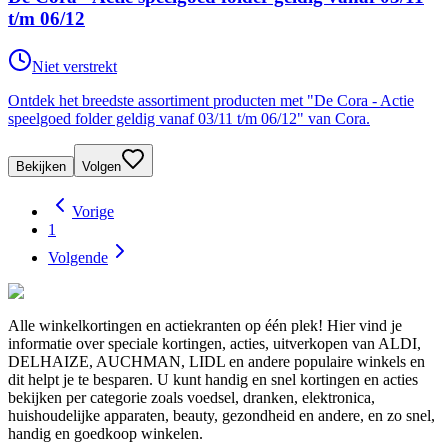
t/m 06/12
Niet verstrekt
Ontdek het breedste assortiment producten met "De Cora - Actie
speelgoed folder geldig vanaf 03/11 t/m 06/12" van Cora.
Bekijken
Volgen
Vorige
1
Volgende
Alle winkelkortingen en actiekranten op één plek! Hier vind je
informatie over speciale kortingen, acties, uitverkopen van ALDI,
DELHAIZE, AUCHMAN, LIDL en andere populaire winkels en
dit helpt je te besparen. U kunt handig en snel kortingen en acties
bekijken per categorie zoals voedsel, dranken, elektronica,
huishoudelijke apparaten, beauty, gezondheid en andere, en zo snel,
handig en goedkoop winkelen.