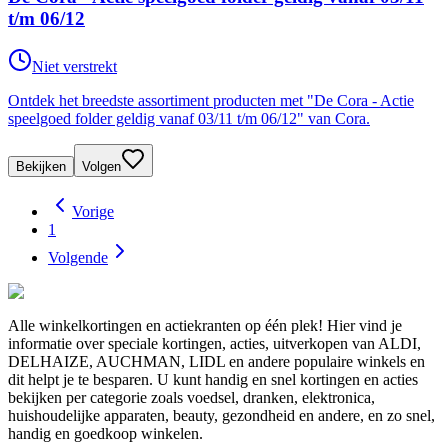
t/m 06/12
Niet verstrekt
Ontdek het breedste assortiment producten met "De Cora - Actie
speelgoed folder geldig vanaf 03/11 t/m 06/12" van Cora.
Bekijken
Volgen
Vorige
1
Volgende
Alle winkelkortingen en actiekranten op één plek! Hier vind je
informatie over speciale kortingen, acties, uitverkopen van ALDI,
DELHAIZE, AUCHMAN, LIDL en andere populaire winkels en
dit helpt je te besparen. U kunt handig en snel kortingen en acties
bekijken per categorie zoals voedsel, dranken, elektronica,
huishoudelijke apparaten, beauty, gezondheid en andere, en zo snel,
handig en goedkoop winkelen.