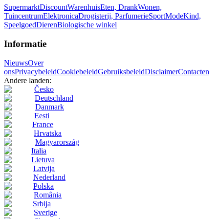
Supermarkt
Discount
Warenhuis
Eten, Drank
Wonen,
Tuincentrum
Elektronica
Drogisterij, Parfumerie
Sport
Mode
Kind,
Speelgoed
Dieren
Biologische winkel
Informatie
Nieuws
Over
ons
Privacybeleid
Cookiebeleid
Gebruiksbeleid
Disclaimer
Contacten
Andere landen:
Česko
Deutschland
Danmark
Eesti
France
Hrvatska
Magyarország
Italia
Lietuva
Latvija
Nederland
Polska
România
Srbija
Sverige