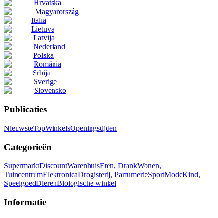
Hrvatska
Magyarország
Italia
Lietuva
Latvija
Nederland
Polska
România
Srbija
Sverige
Slovensko
Publicaties
Nieuwste
Top
Winkels
Openingstijden
Categorieën
Supermarkt
Discount
Warenhuis
Eten, Drank
Wonen,
Tuincentrum
Elektronica
Drogisterij, Parfumerie
Sport
Mode
Kind,
Speelgoed
Dieren
Biologische winkel
Informatie