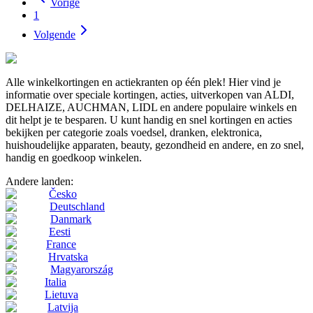
Vorige
1
Volgende
Alle winkelkortingen en actiekranten op één plek! Hier vind je
informatie over speciale kortingen, acties, uitverkopen van ALDI,
DELHAIZE, AUCHMAN, LIDL en andere populaire winkels en
dit helpt je te besparen. U kunt handig en snel kortingen en acties
bekijken per categorie zoals voedsel, dranken, elektronica,
huishoudelijke apparaten, beauty, gezondheid en andere, en zo snel,
handig en goedkoop winkelen.
Andere landen:
Česko
Deutschland
Danmark
Eesti
France
Hrvatska
Magyarország
Italia
Lietuva
Latvija