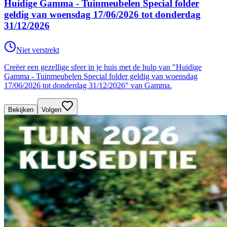
Huidige Gamma - Tuinmeubelen Special folder
geldig van woensdag 17/06/2026 tot donderdag
31/12/2026
Niet verstrekt
Creëer een gezellige sfeer in je huis met de hulp van "Huidige
Gamma - Tuinmeubelen Special folder geldig van woensdag
17/06/2026 tot donderdag 31/12/2026" van Gamma.
Bekijken
Volgen