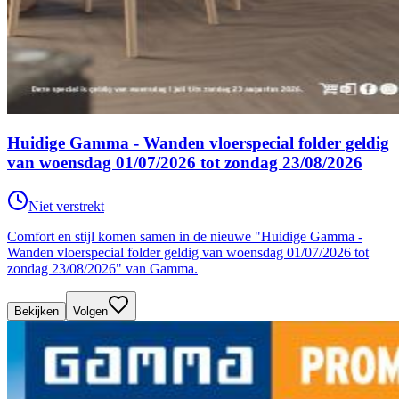
Huidige Gamma - Wanden vloerspecial folder geldig
van woensdag 01/07/2026 tot zondag 23/08/2026
Niet verstrekt
Comfort en stijl komen samen in de nieuwe "Huidige Gamma -
Wanden vloerspecial folder geldig van woensdag 01/07/2026 tot
zondag 23/08/2026" van Gamma.
Bekijken
Volgen