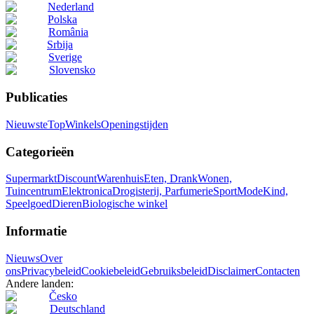
Nederland
Polska
România
Srbija
Sverige
Slovensko
Publicaties
Nieuwste
Top
Winkels
Openingstijden
Categorieën
Supermarkt
Discount
Warenhuis
Eten, Drank
Wonen,
Tuincentrum
Elektronica
Drogisterij, Parfumerie
Sport
Mode
Kind,
Speelgoed
Dieren
Biologische winkel
Informatie
Nieuws
Over
ons
Privacybeleid
Cookiebeleid
Gebruiksbeleid
Disclaimer
Contacten
Andere landen:
Česko
Deutschland