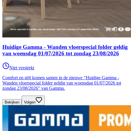
Huidige Gamma - Wanden vloerspecial folder geldig
van woensdag 01/07/2026 tot zondag 23/08/2026
Niet verstrekt
Comfort en stijl komen samen in de nieuwe "Huidige Gamma -
Wanden vloerspecial folder geldig van woensdag 01/07/2026 tot
zondag 23/08/2026" van Gamma.
Bekijken
Volgen