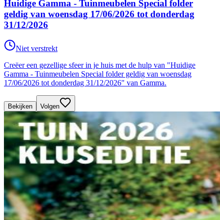
Huidige Gamma - Tuinmeubelen Special folder
geldig van woensdag 17/06/2026 tot donderdag
31/12/2026
Niet verstrekt
Creëer een gezellige sfeer in je huis met de hulp van "Huidige
Gamma - Tuinmeubelen Special folder geldig van woensdag
17/06/2026 tot donderdag 31/12/2026" van Gamma.
Bekijken
Volgen