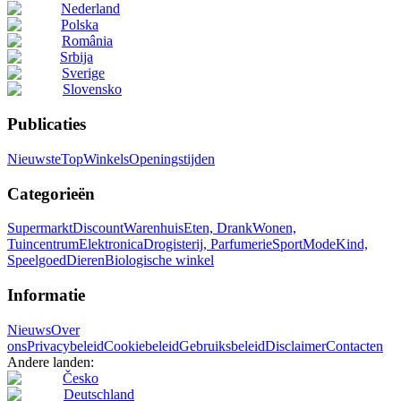
Nederland
Polska
România
Srbija
Sverige
Slovensko
Publicaties
Nieuwste
Top
Winkels
Openingstijden
Categorieën
Supermarkt
Discount
Warenhuis
Eten, Drank
Wonen,
Tuincentrum
Elektronica
Drogisterij, Parfumerie
Sport
Mode
Kind,
Speelgoed
Dieren
Biologische winkel
Informatie
Nieuws
Over
ons
Privacybeleid
Cookiebeleid
Gebruiksbeleid
Disclaimer
Contacten
Andere landen:
Česko
Deutschland