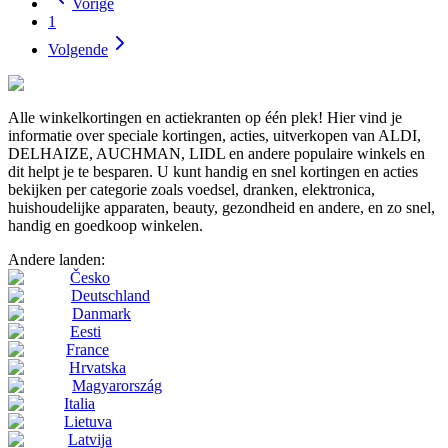
Vorige
1
Volgende
Alle winkelkortingen en actiekranten op één plek! Hier vind je
informatie over speciale kortingen, acties, uitverkopen van ALDI,
DELHAIZE, AUCHMAN, LIDL en andere populaire winkels en
dit helpt je te besparen. U kunt handig en snel kortingen en acties
bekijken per categorie zoals voedsel, dranken, elektronica,
huishoudelijke apparaten, beauty, gezondheid en andere, en zo snel,
handig en goedkoop winkelen.
Andere landen:
Česko
Deutschland
Danmark
Eesti
France
Hrvatska
Magyarország
Italia
Lietuva
Latvija