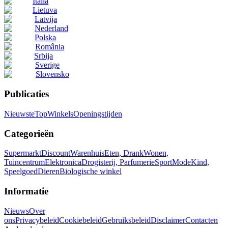
Italia
Lietuva
Latvija
Nederland
Polska
România
Srbija
Sverige
Slovensko
Publicaties
Nieuwste
Top
Winkels
Openingstijden
Categorieën
Supermarkt
Discount
Warenhuis
Eten, Drank
Wonen,
Tuincentrum
Elektronica
Drogisterij, Parfumerie
Sport
Mode
Kind,
Speelgoed
Dieren
Biologische winkel
Informatie
Nieuws
Over
ons
Privacybeleid
Cookiebeleid
Gebruiksbeleid
Disclaimer
Contacten