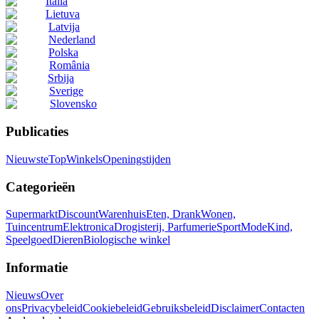
Italia
Lietuva
Latvija
Nederland
Polska
România
Srbija
Sverige
Slovensko
Publicaties
Nieuwste
Top
Winkels
Openingstijden
Categorieën
Supermarkt
Discount
Warenhuis
Eten, Drank
Wonen,
Tuincentrum
Elektronica
Drogisterij, Parfumerie
Sport
Mode
Kind,
Speelgoed
Dieren
Biologische winkel
Informatie
Nieuws
Over
ons
Privacybeleid
Cookiebeleid
Gebruiksbeleid
Disclaimer
Contacten