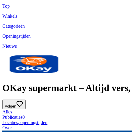
Top
Winkels
Categorieën
Openingstijden
Nieuws
OKay supermarkt – Altijd vers, 
Volgen
Alles
Publicaties
0
Locaties, openingstijden
Over