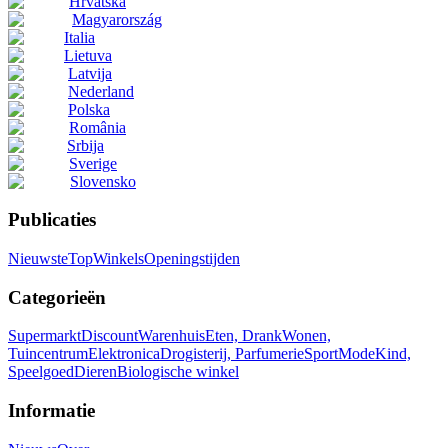
Hrvatska
Magyarország
Italia
Lietuva
Latvija
Nederland
Polska
România
Srbija
Sverige
Slovensko
Publicaties
Nieuwste
Top
Winkels
Openingstijden
Categorieën
Supermarkt
Discount
Warenhuis
Eten, Drank
Wonen,
Tuincentrum
Elektronica
Drogisterij, Parfumerie
Sport
Mode
Kind,
Speelgoed
Dieren
Biologische winkel
Informatie