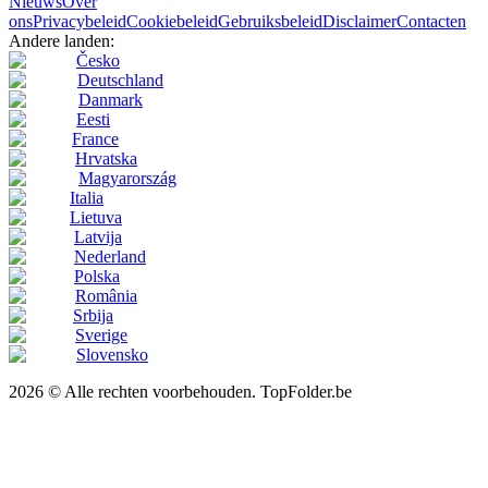
Nieuws
Over
ons
Privacybeleid
Cookiebeleid
Gebruiksbeleid
Disclaimer
Contacten
Andere landen:
Česko
Deutschland
Danmark
Eesti
France
Hrvatska
Magyarország
Italia
Lietuva
Latvija
Nederland
Polska
România
Srbija
Sverige
Slovensko
2026 © Alle rechten voorbehouden. TopFolder.be