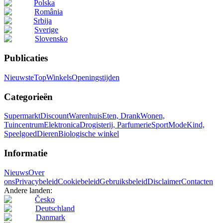
Polska
România
Srbija
Sverige
Slovensko
Publicaties
Nieuwste
Top
Winkels
Openingstijden
Categorieën
Supermarkt
Discount
Warenhuis
Eten, Drank
Wonen,
Tuincentrum
Elektronica
Drogisterij, Parfumerie
Sport
Mode
Kind,
Speelgoed
Dieren
Biologische winkel
Informatie
Nieuws
Over
ons
Privacybeleid
Cookiebeleid
Gebruiksbeleid
Disclaimer
Contacten
Andere landen:
Česko
Deutschland
Danmark