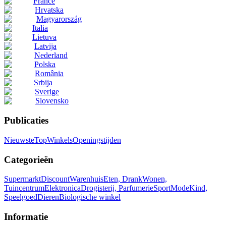
France
Hrvatska
Magyarország
Italia
Lietuva
Latvija
Nederland
Polska
România
Srbija
Sverige
Slovensko
Publicaties
Nieuwste
Top
Winkels
Openingstijden
Categorieën
Supermarkt
Discount
Warenhuis
Eten, Drank
Wonen,
Tuincentrum
Elektronica
Drogisterij, Parfumerie
Sport
Mode
Kind,
Speelgoed
Dieren
Biologische winkel
Informatie