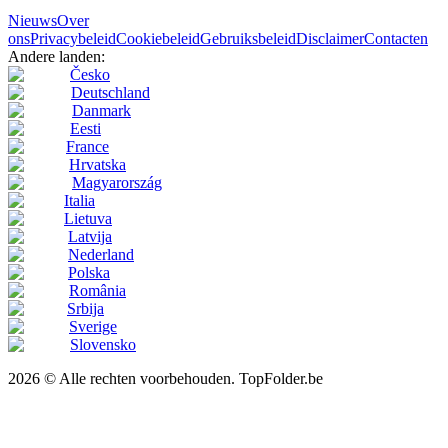
Nieuws
Over
ons
Privacybeleid
Cookiebeleid
Gebruiksbeleid
Disclaimer
Contacten
Andere landen:
Česko
Deutschland
Danmark
Eesti
France
Hrvatska
Magyarország
Italia
Lietuva
Latvija
Nederland
Polska
România
Srbija
Sverige
Slovensko
2026 © Alle rechten voorbehouden. TopFolder.be