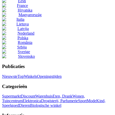
Eesti
France
Hrvatska
Magyarország
Italia
Lietuva
Latvija
Nederland
Polska
România
Srbija
Sverige
Slovensko
Publicaties
Nieuwste
Top
Winkels
Openingstijden
Categorieën
Supermarkt
Discount
Warenhuis
Eten, Drank
Wonen,
Tuincentrum
Elektronica
Drogisterij, Parfumerie
Sport
Mode
Kind,
Speelgoed
Dieren
Biologische winkel