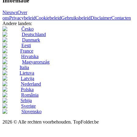
Informatie
Nieuws
Over
ons
Privacybeleid
Cookiebeleid
Gebruiksbeleid
Disclaimer
Contacten
Andere landen:
Česko
Deutschland
Danmark
Eesti
France
Hrvatska
Magyarország
Italia
Lietuva
Latvija
Nederland
Polska
România
Srbija
Sverige
Slovensko
2026 © Alle rechten voorbehouden. TopFolder.be