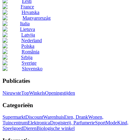
Eesti
France
Hrvatska
Magyarország
Italia
Lietuva
Latvija
Nederland
Polska
România
Srbija
Sverige
Slovensko
Publicaties
Nieuwste
Top
Winkels
Openingstijden
Categorieën
Supermarkt
Discount
Warenhuis
Eten, Drank
Wonen,
Tuincentrum
Elektronica
Drogisterij, Parfumerie
Sport
Mode
Kind,
Speelgoed
Dieren
Biologische winkel