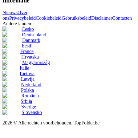
Informatie
Nieuws
Over
ons
Privacybeleid
Cookiebeleid
Gebruiksbeleid
Disclaimer
Contacten
Andere landen:
Česko
Deutschland
Danmark
Eesti
France
Hrvatska
Magyarország
Italia
Lietuva
Latvija
Nederland
Polska
România
Srbija
Sverige
Slovensko
2026 © Alle rechten voorbehouden. TopFolder.be